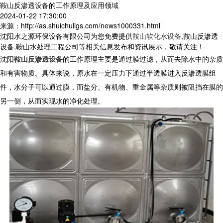
鞍山反渗透设备的工作原理及应用领域
2024-01-22 17:30:00
来源：http://as.shuichuligs.com/news1000331.html
沈阳水之源环保设备有限公司为您免费提供
鞍山软化水设备
,鞍山反渗透
设备,鞍山水处理工程公司等相关信息发布和资讯展示，敬请关注！
沈阳
鞍山反渗透设备
的工作原理主要是通过膜过滤，从而去除水中的杂质
和有害物质。具体来说，原水在一定压力下通过半透膜进入反渗透膜组
件，水分子可以通过膜，而盐分、有机物、重金属等杂质则被阻挡在膜的
另一侧，从而实现水的净化处理。