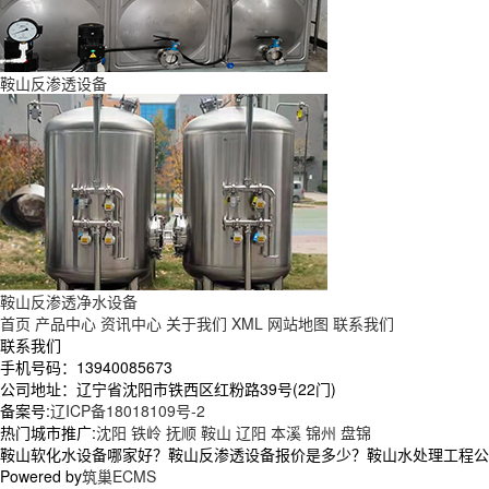
鞍山反渗透设备
鞍山反渗透净水设备
首页
产品中心
资讯中心
关于我们
XML
网站地图
联系我们
联系我们
手机号码：13940085673
公司地址：辽宁省沈阳市铁西区红粉路39号(22门)
备案号:
辽ICP备18018109号-2
热门城市推广:
沈阳
铁岭
抚顺
鞍山
辽阳
本溪
锦州
盘锦
鞍山软化水设备哪家好？鞍山反渗透设备报价是多少？鞍山水处理工程公司质
Powered by
筑巢ECMS