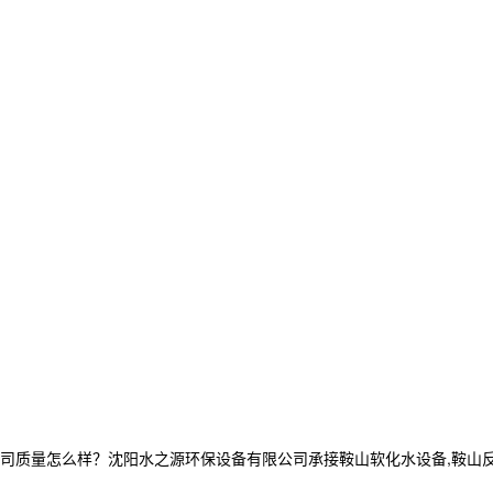
量怎么样？沈阳水之源环保设备有限公司承接鞍山软化水设备,鞍山反渗透设备