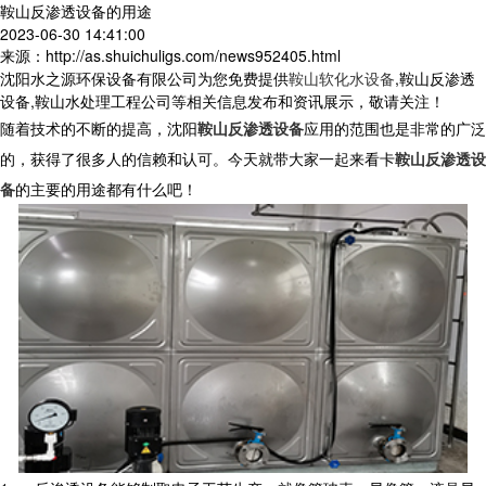
鞍山反渗透设备的用途
2023-06-30 14:41:00
来源：http://as.shuichuligs.com/news952405.html
沈阳水之源环保设备有限公司为您免费提供
鞍山软化水设备
,鞍山反渗透
设备,鞍山水处理工程公司等相关信息发布和资讯展示，敬请关注！
随着技术的不断的提高，沈阳
鞍山反渗透设备
应用的范围也是非常的广泛
的，获得了很多人的信赖和认可。今天就带大家一起来看卡
鞍山反渗透设
备
的主要的用途都有什么吧！