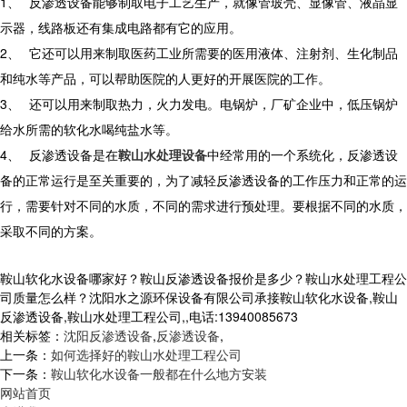
1、
反渗透设备能够制取电子工艺生产，就像管玻壳、显像管、液晶显
示器，线路板还有集成电路都有它的应用。
2、
它还可以用来制取医药工业所需要的医用液体、注射剂、生化制品
和纯水等产品，可以帮助医院的人更好的开展医院的工作。
3、
还可以用来制取热力，火力发电。电锅炉，厂矿企业中，低压锅炉
给水所需的软化水喝纯盐水等。
4、
反渗透设备是在
鞍山水处理设备
中经常用的一个系统化，反渗透设
备的正常运行是至关重要的，为了减轻反渗透设备的工作压力和正常的运
行，需要针对不同的水质，不同的需求进行预处理。要根据不同的水质，
采取不同的方案。
鞍山软化水设备哪家好？鞍山反渗透设备报价是多少？鞍山水处理工程公
司质量怎么样？沈阳水之源环保设备有限公司承接鞍山软化水设备,鞍山
反渗透设备,鞍山水处理工程公司,,电话:13940085673
相关标签：
沈阳反渗透设备
,
反渗透设备
,
上一条：
如何选择好的鞍山水处理工程公司
下一条：
鞍山软化水设备一般都在什么地方安装
网站首页