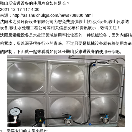
鞍山反渗透设备的使用寿命如何延长？
2021-12-17 11:14:00
来源：http://as.shuichuligs.com/news738830.html
沈阳水之源环保设备有限公司为您免费提供
鞍山软化水设备
,鞍山反渗透
设备,鞍山水处理工程公司等相关信息发布和资讯展示，敬请关注！
沈阳反渗透设备
是水处理领域使用率比较高的一种机械设备，因为内部结
构紧凑，所以深受很多行业的青睐。不过只要是机械设备就有着使用寿命
的限制，下面就一起来看看如何延长
鞍山反渗透设备
的使用寿命吧。
1、需要专门的人员来操作。