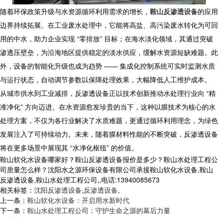
随着环保政策升级与水资源循环利用需求的增长，
鞍山反渗透设备
的应用
边界持续拓展。在工业废水处理中，它能将高盐、高污染废水转化为可回
用的中水，助力企业实现 “零排放” 目标；在海水淡化领域，其通过突破
渗透压壁垒，为沿海地区提供稳定的淡水供应，缓解水资源短缺难题。此
外，设备的智能化升级也成为趋势 —— 集成化控制系统可实时监测水质
与运行状态，自动调节参数以保障处理效果，大幅降低人工维护成本。
从城市供水到工业减排，反渗透设备正以技术创新推动水处理行业向 “精
准净化” 方向迈进。在水资源愈发珍贵的当下，这种以膜技术为核心的水
处理方案，不仅为各行业解决了水质难题，更通过循环利用理念，为绿色
发展注入了可持续动力。未来，随着膜材料性能的不断突破，反渗透设备
将在更多场景中展现其 “水净化枢纽” 的价值。
鞍山软化水设备哪家好？鞍山反渗透设备报价是多少？鞍山水处理工程公
司质量怎么样？沈阳水之源环保设备有限公司承接鞍山软化水设备,鞍山
反渗透设备,鞍山水处理工程公司,,电话:13940085673
相关标签：
沈阳反渗透设备
,
反渗透设备
,
上一条：
鞍山软化水设备：开启用水新时代
下一条：
鞍山水处理工程公司：守护生命之源的幕后力量