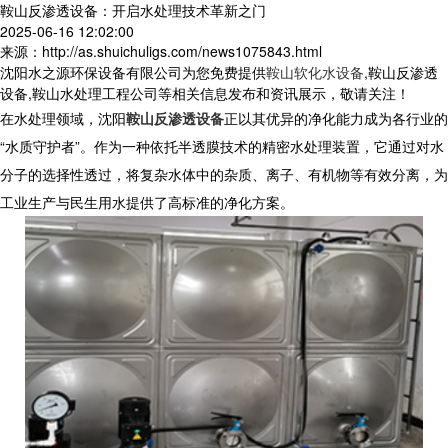
鞍山反渗透设备：开启水处理技术革新之门
2025-06-16 12:02:00
来源：http://as.shuichuligs.com/news1075843.html
沈阳水之源环保设备有限公司为您免费提供
鞍山软化水设备
,鞍山反渗透
设备,鞍山水处理工程公司等相关信息发布和资讯展示，敬请关注！
在水处理领域，沈阳
鞍山反渗透设备
正以其优异的净化能力成为各行业的
“水质守护者”。作为一种依托半透膜技术的精密水处理装置，它通过对水
分子的选择性透过，将复杂水体中的杂质、离子、有机物等有效分离，为
工业生产与民生用水提供了高标准的净化方案。