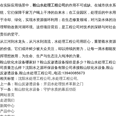
在实际应用场景中，
鞍山水处理工程公司
的作用不可或缺。在城市供水系
统，它们保障千家万户喝上干净的自来水；在工业园区，处理后的中水用
于冷却、绿化，实现水资源循环利用；在生态修复领域，对污染水体的治
理帮助改善河湖环境。这些项目背后，是工程公司对技术的深耕与对社会
责任的坚守。
从江河到水龙头，从污水到清流，水处理工程公司用匠心，重塑着水资源
的价值。它们或许鲜少被大众关注，却以持续的努力，让每一滴水都能发
挥理想效用，为生命、生产与生态注入纯净的力量。
鞍山软化水设备哪家好？鞍山反渗透设备报价是多少？鞍山水处理工程公
司质量怎么样？沈阳水之源环保设备有限公司承接鞍山软化水设备,鞍山
反渗透设备,鞍山水处理工程公司,,电话:13940085673
相关标签：
沈阳水处理工程公司
,
水处理工程公司
,
上一条：
鞍山反渗透设备：开启水处理技术革新之门
下一条：
鞍山软化水设备：守护水质的幕后功臣
网站首页
走进我们
新闻中心
产品中心