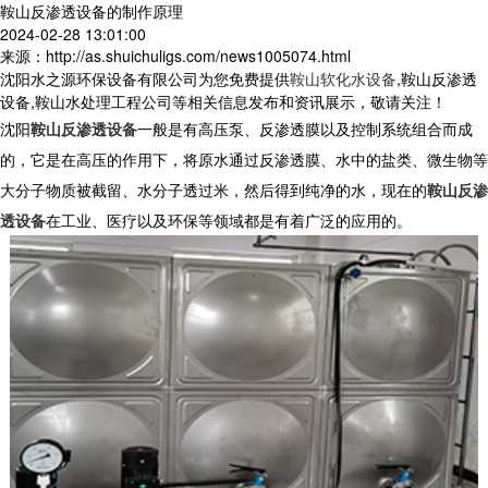
鞍山反渗透设备的制作原理
2024-02-28 13:01:00
来源：http://as.shuichuligs.com/news1005074.html
沈阳水之源环保设备有限公司为您免费提供
鞍山软化水设备
,鞍山反渗透
设备,鞍山水处理工程公司等相关信息发布和资讯展示，敬请关注！
沈阳
鞍山反渗透设备
一般是有高压泵、反渗透膜以及控制系统组合而成
的，它是在高压的作用下，将原水通过反渗透膜、水中的盐类、微生物等
大分子物质被截留、水分子透过米，然后得到纯净的水，现在的
鞍山反渗
透设备
在工业、医疗以及环保等领域都是有着广泛的应用的。