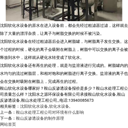
沈阳软化水设备的原水在进入设备前，都会先经过粗滤器过滤，这样就去
除了大量的漂浮杂质，让离子与树脂交换的时候不被污染。
沈阳软化水设备在经过粗滤器后会进入树脂罐，与树脂离子发生交换。这
个过程的时候，硬化的离子会吸附在树脂上，树脂中可以交换的离子会被
释放到水中，这样就从硬化水转变成了软化水。
沈阳软化水设备还有再生的处理，就是与盐溶液进行完成的。树脂罐内的
水均匀的流过树脂层，和相对饱和的树脂进行离子交换。盐溶液的离子也
会在交换时吸附在树脂上，完成再生的过程。
鞍山软化水设备哪家好？鞍山反渗透设备报价是多少？鞍山水处理工程公
司质量怎么样？沈阳水之源环保设备有限公司承接鞍山软化水设备,鞍山
反渗透设备,鞍山水处理工程公司,,电话:13940085673
相关标签：
沈阳软化水设备
,
软化水设备
,
上一条：
鞍山水处理工程公司对环境有什么影响
下一条：
鞍山反渗透设备的制作原理
网站首页