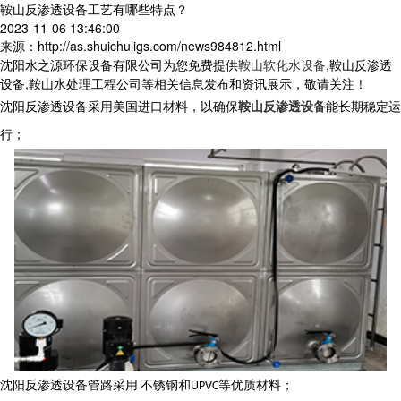
鞍山反渗透设备工艺有哪些特点？
2023-11-06 13:46:00
来源：http://as.shuichuligs.com/news984812.html
沈阳水之源环保设备有限公司为您免费提供
鞍山软化水设备
,鞍山反渗透
设备,鞍山水处理工程公司等相关信息发布和资讯展示，敬请关注！
沈阳
反渗透
设备
采用美国进口
材料
，以
确保
鞍山反渗透设备
能长期稳定运
行；
沈阳
反渗透
设备
管路采用
不锈钢和
等优质材料；
UPVC