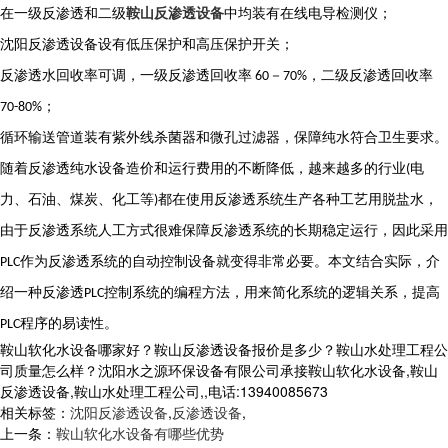
在一级反渗透和二级
鞍山反渗透设备
中均装有在线电导检测仪；
沈阳
反渗透
设备
设有低压保护和高压保护开关；
反渗透水回收率可调，一级反渗透回收率
－
，二级反渗透回收率
60
70%
；
70-80%
循环输送管道装有紫外线杀菌器和微孔过滤器，保障纯水符合卫生要求。
随着反渗透纯水设备造价和运行费用的不断降低，越来越多的行业
电
(
力、石油、煤炭、化工等
都在使用反渗透系统生产各种工艺用脱盐水，
)
由于反渗透系统人工方式很难保障反渗透系统的长期稳定运行，因此采用
作为反渗透系统的自动控制设备就变得非常必要。本文结合实际，介
PLC
绍一种反渗透
控制系统的编程方法，用来简化系统的逻辑关系，提高
PLC
程序的易读性。
PLC
鞍山软化水设备哪家好？鞍山反渗透设备报价是多少？鞍山水处理工程公
司质量怎么样？沈阳水之源环保设备有限公司承接鞍山软化水设备,鞍山
反渗透设备,鞍山水处理工程公司,,电话:13940085673
相关标签：
沈阳反渗透设备
,
反渗透设备
,
上一条：
鞍山软化水设备有哪些优势