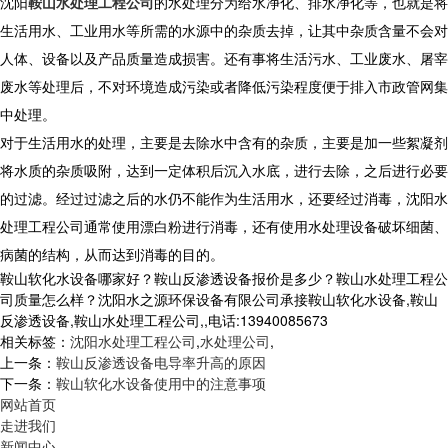
沈阳
鞍山水处理工程公司
的水处理分为给水净化、排水净化等，也就是将
生活用水、工业用水等所需的水源中的杂质去掉，让其中杂质含量不会对
人体、设备以及产品质量造成损害。还有事将生活污水、工业废水、屠宰
废水等处理后，不对环境造成污染或者降低污染程度便于排入市政管网集
中处理。
对于生活用水的处理，主要是去除水中含有的杂质，主要是加一些絮凝剂
将水质的杂质吸附，达到一定体积后沉入水底，进行去除，之后进行必要
的过滤。经过过滤之后的水仍不能作为生活用水，还要经过消毒，沈阳水
处理工程公司通常使用漂白粉进行消毒，还有使用水处理设备破坏细菌、
病菌的结构，从而达到消毒的目的。
鞍山软化水设备哪家好？鞍山反渗透设备报价是多少？鞍山水处理工程公
司质量怎么样？沈阳水之源环保设备有限公司承接鞍山软化水设备,鞍山
反渗透设备,鞍山水处理工程公司,,电话:13940085673
相关标签：
沈阳水处理工程公司
,
水处理公司
,
上一条：
鞍山反渗透设备电导率升高的原因
下一条：
鞍山软化水设备使用中的注意事项
网站首页
走进我们
新闻中心