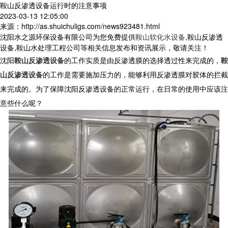
鞍山反渗透设备运行时的注意事项
2023-03-13 12:05:00
来源：http://as.shuichuligs.com/news923481.html
沈阳水之源环保设备有限公司为您免费提供
鞍山软化水设备
,鞍山反渗透
设备,鞍山水处理工程公司等相关信息发布和资讯展示，敬请关注！
沈阳
鞍山反渗透设备
的工作实质是由反渗透膜的选择透过性来完成的，
鞍
山反渗透设备
的工作是需要施加压力的，能够利用反渗透膜对胶体的拦截
来完成的。为了保障沈阳反渗透设备的正常运行，在日常的使用中应该注
意些什么呢？