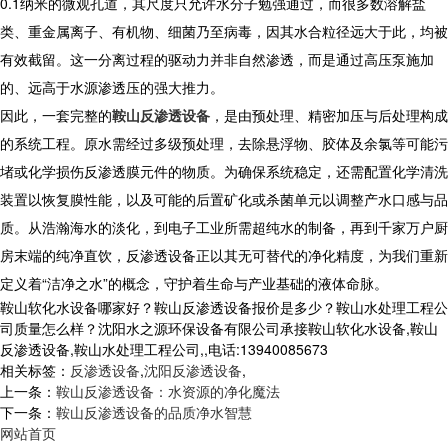
0.1纳米的微观孔道，其尺度只允许水分子勉强通过，而很多数溶解盐
类、重金属离子、有机物、细菌乃至病毒，因其水合粒径远大于此，均被
有效截留。这一分离过程的驱动力并非自然渗透，而是通过高压泵施加
的、远高于水源渗透压的强大推力。
因此，一套完整的
鞍山反渗透设备
，是由预处理、精密加压与后处理构成
的系统工程。原水需经过多级预处理，去除悬浮物、胶体及余氯等可能污
堵或化学损伤反渗透膜元件的物质。为确保系统稳定，还需配置化学清洗
装置以恢复膜性能，以及可能的后置矿化或杀菌单元以调整产水口感与品
质。从浩瀚海水的淡化，到电子工业所需超纯水的制备，再到千家万户厨
房末端的纯净直饮，反渗透设备正以其无可替代的净化精度，为我们重新
定义着“洁净之水”的概念，守护着生命与产业基础的液体命脉。
鞍山软化水设备哪家好？鞍山反渗透设备报价是多少？鞍山水处理工程公
司质量怎么样？沈阳水之源环保设备有限公司承接鞍山软化水设备,鞍山
反渗透设备,鞍山水处理工程公司,,电话:13940085673
相关标签：
反渗透设备
,
沈阳反渗透设备
,
上一条：
鞍山反渗透设备：水资源的净化魔法
下一条：
鞍山反渗透设备的品质净水智慧
网站首页