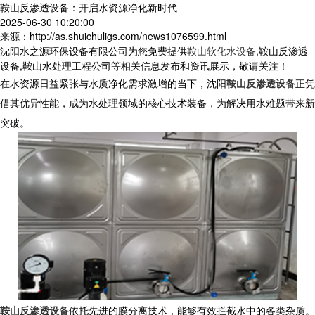
鞍山反渗透设备：开启水资源净化新时代
2025-06-30 10:20:00
来源：http://as.shuichuligs.com/news1076599.html
沈阳水之源环保设备有限公司为您免费提供
鞍山软化水设备
,鞍山反渗透
设备,鞍山水处理工程公司等相关信息发布和资讯展示，敬请关注！
在水资源日益紧张与水质净化需求激增的当下，沈阳
鞍山反渗透设备
正凭
借其优异性能，成为水处理领域的核心技术装备，为解决用水难题带来新
突破。
鞍山反渗透设备
依托先进的膜分离技术，能够有效拦截水中的各类杂质。