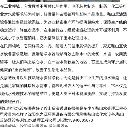
在工业领域，它发挥着不可替代的作用。电子芯片制造、制药、化工等行
业对水质要求较为苛刻，较微量的杂质都可能影响产品质量。
鞍山反渗透
设备
通过多级过滤系统，为这些精密生产环节提供超纯水，保障生产线的
稳定运行，降低次品率。在电镀行业，经反渗透处理的水可循环利用，不
仅减少了水资源消耗，还大幅降低了废水处理成本。
在民用领域，它同样意义非凡。随着人们健康意识的提升，家庭
鞍山直饮
水设备
需求激增。反渗透净水器能够有效去除水中的余氯、水垢、农药残
留等，让人们喝上放心水。在一些水质较差的地区，它更是成为守护居民
健康的 “重要防线”，改善了生活用水品质。
反渗透设备以科技赋能水资源净化，无论是解决工业生产的用水难题，还
是满足家庭的健康饮水需求，都展现出强大的适应性与可靠性。它不仅是
现代水处理技术的智慧结晶，更是人类应对水资源挑战、实现可持续发展
的关键伙伴。
鞍山软化水设备哪家好？鞍山反渗透设备报价是多少？鞍山水处理工程公
司质量怎么样？沈阳水之源环保设备有限公司承接鞍山软化水设备,鞍山
反渗透设备,鞍山水处理工程公司,,电话:13940085673
相关标签：
沈阳反渗透设备
,
反渗透设备
,