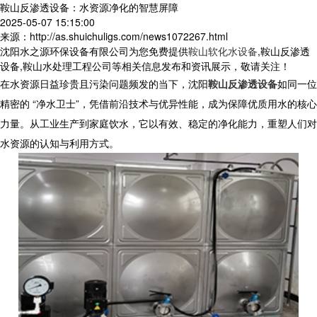
鞍山反渗透设备：水资源净化的智慧屏障
2025-05-07 15:15:00
来源：http://as.shuichuligs.com/news1072267.html
沈阳水之源环保设备有限公司为您免费提供
鞍山软化水设备
,鞍山反渗透
设备,鞍山水处理工程公司等相关信息发布和资讯展示，敬请关注！
在水资源日益珍贵且污染问题频发的当下，沈阳
鞍山反渗透设备
如同一位
精密的 “净水卫士”，凭借前沿技术与优异性能，成为保障优质用水的核心
力量。从工业生产到家庭饮水，它以有效、稳定的净化能力，重塑人们对
水资源的认知与利用方式。