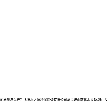
量怎么样？沈阳水之源环保设备有限公司承接鞍山软化水设备,鞍山反渗透设备