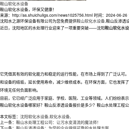
鞍山软化水设备
鞍山软化水设备，环保又健康！
来源：http://as.shuichuligs.com/news1025756.html
时间：2024-06-26 1
沈阳水之源环保设备有限公司为您免费提供
鞍山软化水设备
,鞍山反渗透
近日，沈阳地区的水处理行业迎来了一项重要突破——沈阳
鞍山软化水设
它凭借其有效的软化能力和稳定的运行性能，在市场上得到了广泛认可。
和设备的结垢，延长使用寿命，减少维修成本。在环保方面，它也发挥了
环境无任何负面影响。
目前，它已经广泛应用于家庭、学校、医院、工业等领域。人们纷纷表示
鞍山软化水设备哪家好？鞍山反渗透设备报价是多少？鞍山水处理工程公司质量
本文标签：
沈阳软化水设备
,
软化水设备
,
上一条：
鞍山水处理工程公司：让污水变清流的魔法师！
下一条：
鞍山反渗透设备：为您的企业提供可靠的水处理方案