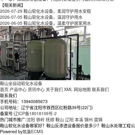
【相关新闻】
2026-07-29
鞍山软化水设备，柔润守护用水安稳
2026-07-05
鞍山软化水设备，温润守护用水
2026-06-05
鞍山软化水设备，温柔守护居家用水
鞍山全自动软化水设备
首页
产品中心
资讯中心
关于我们
XML
网站地图
联系我们
联系我们
手机号码：13940085673
公司地址：辽宁省沈阳市铁西区红粉路39号(22门)
备案号:
辽ICP备18018109号-2
热门城市推广:
沈阳
铁岭
抚顺
鞍山
辽阳
本溪
锦州
盘锦
鞍山软化水设备哪家好？鞍山反渗透设备报价是多少？鞍山水处理工程公司质
Powered by
筑巢ECMS