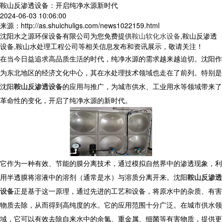
鞍山反渗透设备：开启纯净水源新时代
2024-06-03 10:06:00
来源：http://as.shuichuligs.com/news1022159.html
沈阳水之源环保设备有限公司为您免费提供
鞍山软化水设备
,鞍山反渗透
设备,鞍山水处理工程公司等相关信息发布和资讯展示，敬请关注！
在当今日益追求高品质生活的时代，纯净水源的需求越来越迫切。沈阳作
为东北地区的经济文化中心，其在水处理技术领域也走在了前列。特别是
沈阳
鞍山反渗透设备
的应用与推广，为城市供水、工业用水等领域带来了
革命性的变化，开启了纯净水源的新时代。
它作为一种有效、节能的膜分离技术，通过模拟自然界中的渗透现象，利
用半透膜将溶液中的溶剂（通常是水）与溶质分离开来。沈阳
鞍山反渗透
设备
正是基于这一原理，通过先进的工艺和设备，将原水中的杂质、有害
物质去除，从而得到高纯度的水。它的应用范围十分广泛。在城市供水领
域，它可以有效去除自来水中的余氯、重金属、细菌等有害物质，提供更