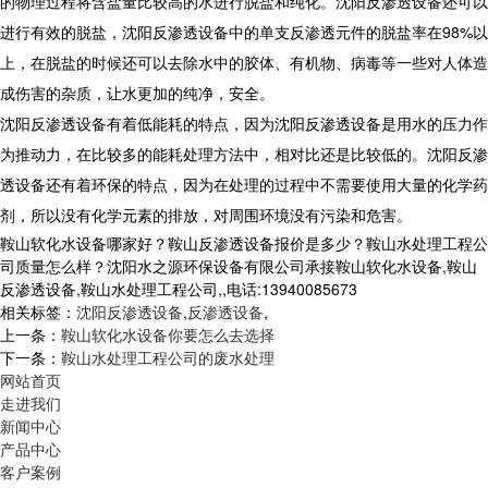
的物理过程将含盐量比较高的水进行脱盐和纯化。沈阳反渗透设备还可以
进行有效的脱盐，沈阳反渗透设备中的单支反渗透元件的脱盐率在98%以
上，在脱盐的时候还可以去除水中的胶体、有机物、病毒等一些对人体造
成伤害的杂质，让水更加的纯净，安全。
沈阳反渗透设备有着低能耗的特点，因为沈阳反渗透设备是用水的压力作
为推动力，在比较多的能耗处理方法中，相对比还是比较低的。沈阳反渗
透设备还有着环保的特点，因为在处理的过程中不需要使用大量的化学药
剂，所以没有化学元素的排放，对周围环境没有污染和危害。
鞍山软化水设备哪家好？鞍山反渗透设备报价是多少？鞍山水处理工程公
司质量怎么样？沈阳水之源环保设备有限公司承接鞍山软化水设备,鞍山
反渗透设备,鞍山水处理工程公司,,电话:13940085673
相关标签：
沈阳反渗透设备
,
反渗透设备
,
上一条：
鞍山软化水设备你要怎么去选择
下一条：
鞍山水处理工程公司的废水处理
网站首页
走进我们
新闻中心
产品中心
客户案例