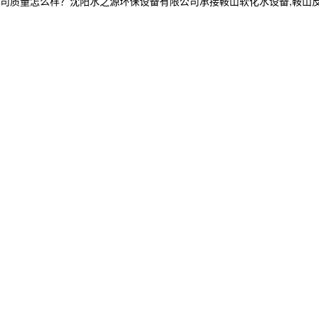
怎么样？沈阳水之源环保设备有限公司承接鞍山软化水设备,鞍山反渗透设备,