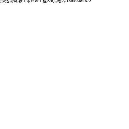
鞍山水处理工程公司,,电话:13940085673