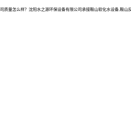
怎么样？沈阳水之源环保设备有限公司承接鞍山软化水设备,鞍山反渗透设备,