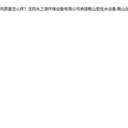
怎么样？沈阳水之源环保设备有限公司承接鞍山软化水设备,鞍山反渗透设备,