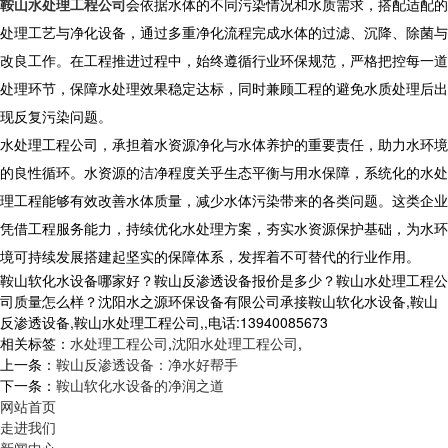
鞍山水处理工程公司
会依据水体的不同污染情况和水质需求，搭配适配的
处理工艺与净化设备，通过多重净化流程完成水体的过滤、沉降、除菌与
改良工作。在工程推进过程中，始终遵循行业环保规范，严格把控每一道
处理环节，保障水处理效果稳定达标，同时兼顾工程的避免水质处理后出
现反复污染问题。
水处理工程公司，承担着水资源净化与水体养护的重要责任，助力水环境
的良性循环。水资源的洁净程度关乎生态平衡与用水保障，系统化的水处
理工程能够有效改善水体质量，减少水体污染带来的各类问题。这类企业
凭借工程服务能力，持续优化水处理方案，夯实水资源保护基础，为水环
境可持续发展搭建起坚实的保障体系，发挥着不可替代的行业作用。
鞍山软化水设备哪家好？鞍山反渗透设备报价是多少？鞍山水处理工程公
司质量怎么样？沈阳水之源环保设备有限公司承接鞍山软化水设备,鞍山
反渗透设备,鞍山水处理工程公司,,电话:13940085673
相关标签：
水处理工程公司
,
沈阳水处理工程公司
,
上一条：
鞍山反渗透设备：净水好帮手
下一条：
鞍山软化水设备的净润之道
网站首页
走进我们