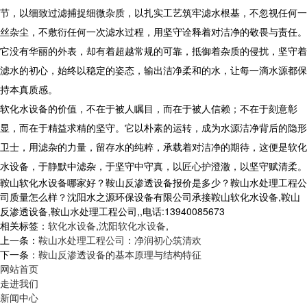
节，以细致过滤捕捉细微杂质，以扎实工艺筑牢滤水根基，不忽视任何一
丝杂尘，不敷衍任何一次滤水过程，用坚守诠释着对洁净的敬畏与责任。
它没有华丽的外表，却有着超越常规的可靠，抵御着杂质的侵扰，坚守着
滤水的初心，始终以稳定的姿态，输出洁净柔和的水，让每一滴水源都保
持本真质感。
软化水设备的价值，不在于被人瞩目，而在于被人信赖；不在于刻意彰
显，而在于精益求精的坚守。它以朴素的运转，成为水源洁净背后的隐形
卫士，用滤杂的力量，留存水的纯粹，承载着对洁净的期待，这便是软化
水设备，于静默中滤杂，于坚守中守真，以匠心护澄澈，以坚守赋清柔。
鞍山软化水设备哪家好？鞍山反渗透设备报价是多少？鞍山水处理工程公
司质量怎么样？沈阳水之源环保设备有限公司承接鞍山软化水设备,鞍山
反渗透设备,鞍山水处理工程公司,,电话:13940085673
相关标签：
软化水设备
,
沈阳软化水设备
,
上一条：
鞍山水处理工程公司：净润初心筑清欢
下一条：
鞍山反渗透设备的基本原理与结构特征
网站首页
走进我们
新闻中心