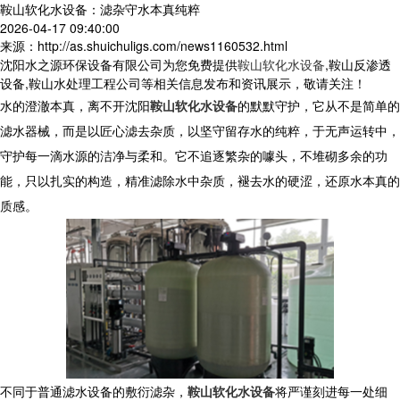
鞍山软化水设备：滤杂守水本真纯粹
2026-04-17 09:40:00
来源：http://as.shuichuligs.com/news1160532.html
沈阳水之源环保设备有限公司为您免费提供
鞍山软化水设备
,鞍山反渗透
设备,鞍山水处理工程公司等相关信息发布和资讯展示，敬请关注！
水的澄澈本真，离不开沈阳
鞍山软化水设备
的默默守护，它从不是简单的
滤水器械，而是以匠心滤去杂质，以坚守留存水的纯粹，于无声运转中，
守护每一滴水源的洁净与柔和。它不追逐繁杂的噱头，不堆砌多余的功
能，只以扎实的构造，精准滤除水中杂质，褪去水的硬涩，还原水本真的
质感。
不同于普通滤水设备的敷衍滤杂，
鞍山软化水设备
将严谨刻进每一处细