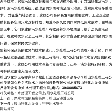
离等技术，实现污染物达标去除与水资源循环回用；针对城镇生活污水，
则打造污水处理系统，处理后的水质可满足绿化灌溉、景观用水等多重需
求。 对企业与社会而言，这些公司是绿色发展的重要支撑。工业企业借
助其服务实现污水达标排放，规避环保风险的同时降低用水成本；在城镇
建设中，它们承建的污水处理厂有效改善水环境质量，提升居民生活品
质。在农村饮水安全工程中，其定制的净水方案还能解决偏远地区的水质
问题，保障村民饮水健康。
随着环保政策的收紧与技术的迭代，水处理工程公司也在不断升级。同时
积极研发低碳处理技术，降低工程能耗。在“双碳”目标与水资源短缺的双
重背景下，这些公司用技术创新与责任担当，让每一滴水都得到珍视，为
可持续发展注入绿色动力。
鞍山软化水设备哪家好？鞍山反渗透设备报价是多少？鞍山水处理工程公
司质量怎么样？沈阳水之源环保设备有限公司承接鞍山软化水设备,鞍山
反渗透设备,鞍山水处理工程公司,,电话:13940085673
相关标签：
水处理工程公司
,
沈阳水处理工程公司
,
上一条：
净水领域的精密筛网：鞍山反渗透设备
下一条：
鞍山软化水设备：守护用水安全
网站首页