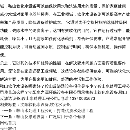
域，
鞍山软化水设备
可以确保饮用水和洗涤用水的质量，保护家庭健康，
减少水垢对家用电器的损害。在工业领域，软化水设备则可以提高生产效
率和产品质量，降低设备维护成本。 它通过离子交换树脂的选择性吸附
功能，去除水中的硬度离子，达到有效软化的目的。它在运行过程中，能
耗低、噪音小，且无需添加任何化学药剂，符合环保要求。它通常配备智
能控制系统，可自动监测水质、控制运行时间，确保水质稳定、操作简
便。
总之，它以其的技术和优异的性能，在解决硬水问题方面发挥着重要作
用。无论是在家庭还是工业领域，这些设备都能提供稳定、可靠的软化水
解决方案，为用户带来更加健康、舒适的生活和工作体验。
鞍山软化水设备哪家好？鞍山反渗透设备报价是多少？鞍山水处理工程公
司质量怎么样？沈阳水之源环保设备有限公司承接鞍山软化水设备,鞍山
反渗透设备,鞍山水处理工程公司,,电话:13940085673
相关标签：
沈阳软化水设备
,
软化水设备
,
上一条：
鞍山水处理工程公司：打造优质水处理工程
下一条：
鞍山反渗透设备：广泛应用于各个领域
网站首页
走进我们